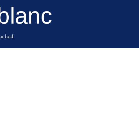
blanc
ontact