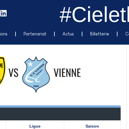
#Cielet
ions
Partenariat
Actus
Billetterie
C
VS
VIENNE
Ligue
Saison